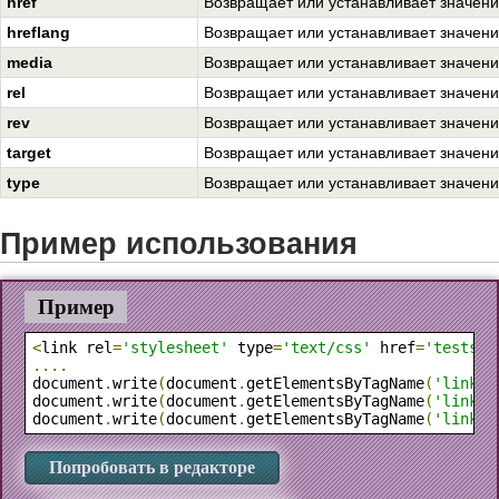
href
Возвращает или устанавливает значение
hreflang
Возвращает или устанавливает значение
media
Возвращает или устанавливает значени
rel
Возвращает или устанавливает значение
rev
Возвращает или устанавливает значени
target
Возвращает или устанавливает значение
type
Возвращает или устанавливает значени
Пример использования
Пример
<
link rel
=
'stylesheet'
 type
=
'text/css'
 href
=
'teststy
....
document
.
write
(
document
.
getElementsByTagName
(
'link'
)
document
.
write
(
document
.
getElementsByTagName
(
'link'
)
document
.
write
(
document
.
getElementsByTagName
(
'link'
)
Попробовать в редакторе