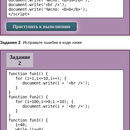
document.write('Число: <b>10</b>');

document.write('<br />');

document.write('Число: <b>0</b>');

Приступить к выполнению
Задание 2
. Исправьте ошибки в коде ниже:
Задание
2
function fun1() {

   for (i=1,i<=10,i++); {

      document.write(i + '<br />');

   }

}

function fun2() {

   for (i=100;i=>0;i-=10); {

      document.write(i + '<br />');

   }

}

function fun3() {

   i=40;

   while (i>=0)
