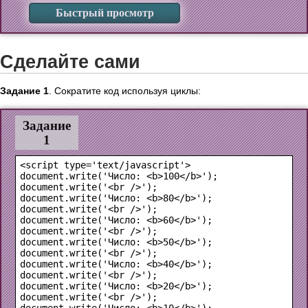
Быстрый просмотр
Сделайте сами
Задание 1
. Сократите код используя циклы:
Задание
1
<script type='text/javascript'>

document.write('Число: <b>100</b>');

document.write('<br />');

document.write('Число: <b>80</b>');

document.write('<br />');

document.write('Число: <b>60</b>');

document.write('<br />');

document.write('Число: <b>50</b>');

document.write('<br />');

document.write('Число: <b>40</b>');

document.write('<br />');

document.write('Число: <b>20</b>');

document.write('<br />');
