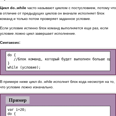
Цикл do..while
часто называют циклом с постусловием, потому что
в отличие от предыдущих циклов он вначале исполняет блок
команд и только потом проверяет заданное условие.
Если условие истинно блок команд выполняется еще раз, если
условие ложно цикл завершает исполнение.
Синтаксис:
do {

   //Блок команд, который будет выполнен больше одног
}

while (
условие
В примере ниже цикл do..while исполнит блок кода несмотря на то,
что условие ложно изначально.
Пример
var i=20;

do {
