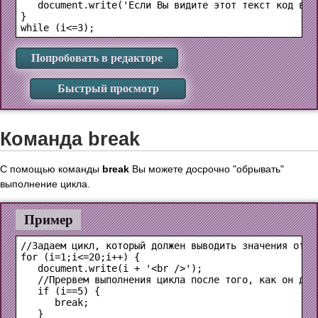
   document.write('Если Вы видите этот текст код в ци
}

Попробовать в редакторе
Быстрый просмотр
Команда break
С помощью команды
break
Вы можете досрочно "обрывать"
выполнение цикла.
Пример
//Задаем цикл, который должен выводить значения от 1 
for (i=1;i<=20;i++) {

   document.write(i + '<br />');

   //Прервем выполнения цикла после того, как он досч
   if (i==5) {

      break;

   }
