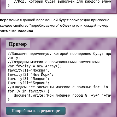
   //Код, который будет выполнен для каждого элемента
переменная
данной переменной будет поочередно присвоено
каждое свойство "перебираемого"
объекта
или каждый номер
элемента
массива
.
Пример
//Зададим переменную, которой поочередно будут присва
var y;

//Создадим массив с произвольными элементами

var favcity = new Array();

favcity[1]='Москва';

favcity[2]='Нью-Йорк';

favcity[3]='Лондон';

favcity[4]='Берлин';

//Выведем все элементы массива с помощью for..in

for (y in favcity) {

   document.write('Мой любимый город № '+y+' '+favcit
Попробовать в редакторе