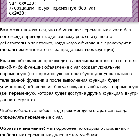
var ex=123;

//Создадим новую переменную без var

Вам может показаться, что объявление переменных с var и без
него всегда приводят к одинаковому результату, но это
действительно так только, когда когда объявление происходит в
глобальном контексте (т.е. за пределами всех функций).
Если же объявление происходит в локальном контексте (т.е. в теле
какой-либо функции) объявление с var создает локальную
переменную (т.е. переменную, которая будет доступна только в
теле данной функции и после выполнения функции будет
уничтожена), объявление без var создает глобальную переменную
(т.е. переменную, которая будет доступна другим функциям внутри
данного скрипта).
Чтобы избежать ошибок в коде рекомендуем стараться всегда
определять переменные с var.
Обратите внимание:
мы подробнее поговорим о локальных и
глобальных переменных далее в этом учебнике.