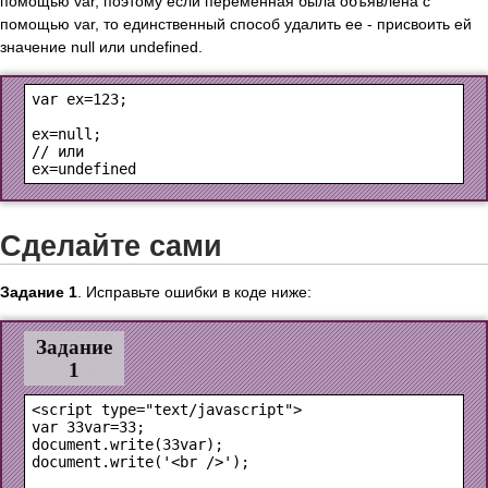
помощью var, поэтому если переменная была объявлена с
помощью var, то единственный способ удалить ее - присвоить ей
значение null или undefined.
var ex=123;

ex=null;

// или

Сделайте сами
Задание 1
. Исправьте ошибки в коде ниже:
Задание
1
<script type="text/javascript">

var 33var=33;

document.write(33var);

document.write('<br />');
