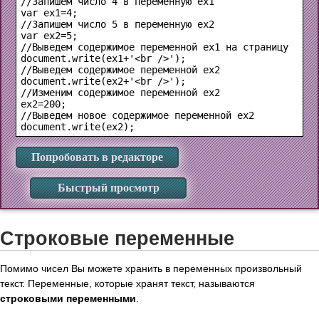
//Запишем число 4 в переменную ex1

var ex1=4;

//Запишем число 5 в переменную ex2

var ex2=5;

//Выведем содержимое переменной ex1 на страницу

document.write(ex1+'<br />');

//Выведем содержимое переменной ex2

document.write(ex2+'<br />');

//Изменим содержимое переменной ex2

ex2=200;

//Выведем новое содержимое переменной ex2

Попробовать в редакторе
Быстрый просмотр
Строковые переменные
Помимо чисел Вы можете хранить в переменных произвольный
текст. Переменные, которые хранят текст, называются
строковыми переменными
.