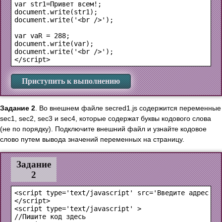
var str1=Привет всем!;

document.write(str1);

document.write('<br />');

var vaR = 288;

document.write(var);

document.write('<br />');

Приступить к выполнению
Задание 2
. Во внешнем файле secred1.js содержится переменные
sec1, sec2, sec3 и sec4, которые содержат буквы кодового слова
(не по порядку). Подключите внешний файл и узнайте кодовое
слово путем вывода значений переменных на страницу.
Задание
2
<script type='text/javascript' src='Введите адрес вне
</script>

<script type='text/javascript' >

//Пишите код здесь
