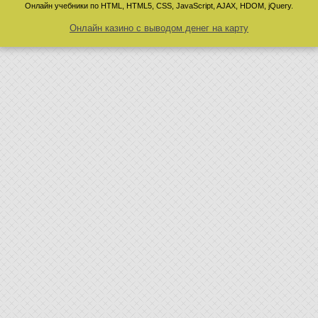
Онлайн учебники по HTML, HTML5, CSS, JavaScript, AJAX, HDOM, jQuery.
Онлайн казино с выводом денег на карту