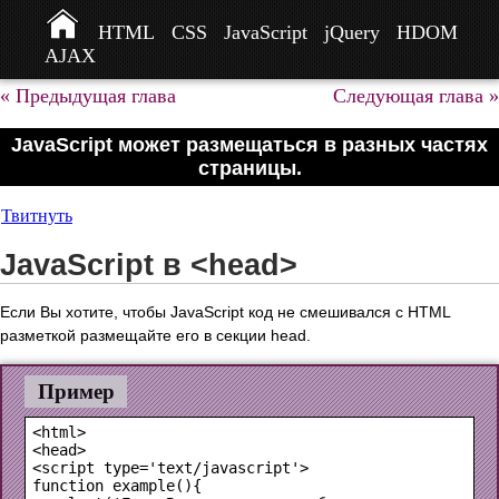
HTML
CSS
JavaScript
jQuery
HDOM
AJAX
« Предыдущая глава
Следующая глава »
JavaScript может размещаться в разных частях
страницы.
Твитнуть
JavaScript в <head>
Если Вы хотите, чтобы JavaScript код не смешивался с HTML
разметкой размещайте его в секции head.
Пример
<html>

<head>

<script type='text/javascript'>

function example(){
