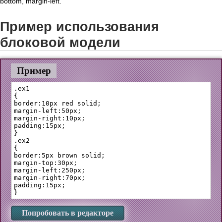
bottom, margin-left.
Пример использования
блоковой модели
Пример
.ex1 

{

border:10px red solid;

margin-left:50px;

margin-right:10px;

padding:15px;

}

.ex2 

{

border:5px brown solid;

margin-top:30px;

margin-left:250px;

margin-right:70px;

padding:15px;

Попробовать в редакторе