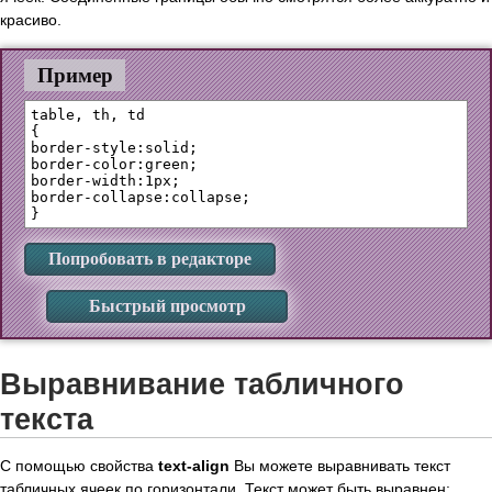
красиво.
Пример
table, th, td 

{

border-style:solid;

border-color:green;

border-width:1px;

border-collapse:collapse;

Попробовать в редакторе
Быстрый просмотр
Выравнивание табличного
текста
С помощью свойства
text-align
Вы можете выравнивать текст
табличных ячеек по горизонтали. Текст может быть выравнен: