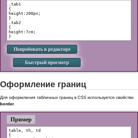
.tab1 

{

height:200px;

}

.tab2

{

height:7cm;

Попробовать в редакторе
Быстрый просмотр
Оформление границ
Для оформления табличных границ в CSS используется свойство
border
.
Пример
table, th, td 

{
