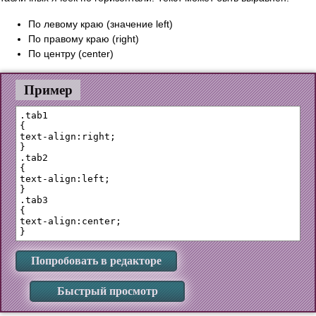
По левому краю (значение left)
По правому краю (right)
По центру (center)
Пример
.tab1

{

text-align:right;

}

.tab2

{

text-align:left;

}

.tab3

{

text-align:center;

Попробовать в редакторе
Быстрый просмотр