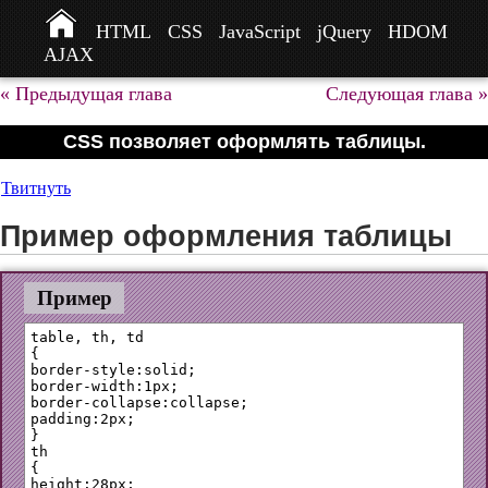
HTML
CSS
JavaScript
jQuery
HDOM
AJAX
« Предыдущая глава
Следующая глава »
CSS позволяет оформлять таблицы.
Твитнуть
Пример оформления таблицы
Пример
table, th, td

{

border-style:solid;

border-width:1px;

border-collapse:collapse;

padding:2px;

}

th 

{

height:28px;
