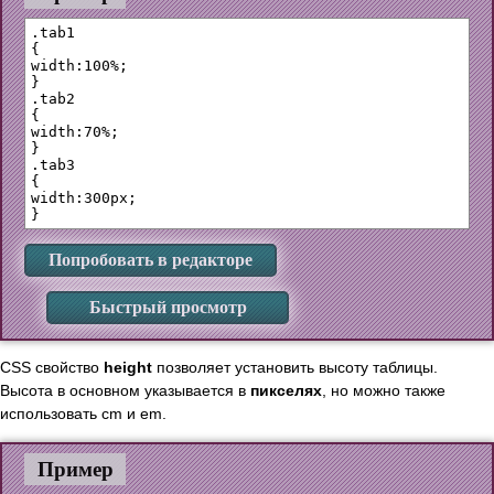
.tab1 

{

width:100%;

}

.tab2

{

width:70%;

}

.tab3

{

width:300px;

Попробовать в редакторе
Быстрый просмотр
CSS свойство
height
позволяет установить высоту таблицы.
Высота в основном указывается в
пикселях
, но можно также
использовать cm и em.
Пример