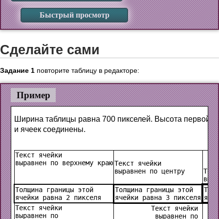
Быстрый просмотр
Сделайте сами
Задание 1
повторите таблицу в редакторе:
Пример
Ширина таблицы равна 700 пикселей. Высота первой стр
и ячеек соединены.
Текст ячейки 
выравнен по верхнему краю
Текст ячейки 
выравнен по центру
Текс
выра
Толщина границы этой 
Толщина границы этой 
Тол
ячейки равна 2 пикселя
ячейки равна 3 пикселя
яче
Текст ячейки 
Текст ячейки 
выравнен по 
выравнен по 