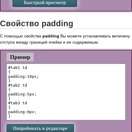
Быстрый просмотр
Свойство padding
С помощью свойства
padding
Вы можете устанавливать величину
отступа между границей ячейки и ее содержимым.
Пример
#tab1 td

{

padding:10px;

}

#tab2 td

{

padding:5px;

}

#tab3 td

{

padding:0px;

Попробовать в редакторе