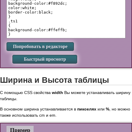
background-color:#f892dc;

color:white;

border-color:black;

}

.ts1 

{

background-color:#ffeffb;

Попробовать в редакторе
Быстрый просмотр
Ширина и Высота таблицы
С помощью CSS свойства
width
Вы можете устанавливать ширину
таблицы.
В основном ширина устанавливается в
пикселях
или
%
, но можно
также использовать cm и em.
Пример