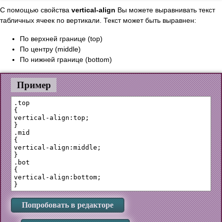
С помощью свойства
vertical-align
Вы можете выравнивать текст
табличных ячеек по вертикали. Текст может быть выравнен:
По верхней границе (top)
По центру (middle)
По нижней границе (bottom)
Пример
.top

{

vertical-align:top;

}

.mid

{

vertical-align:middle;

}

.bot

{

vertical-align:bottom;

Попробовать в редакторе