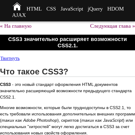
HTML
CSS
JavaScript
jQuery
HDOM
AJAX
« На главную
Следующая глава »
CSS3 значительно расширяет возможности
CSS2.1.
Твитнуть
Что такое CSS3?
CSS3
- это новый стандарт оформления HTML документов
значительно расширяющий возможности предыдущего стандарта
CSS2.1.
Многие возможности, которые были труднодоступны в CSS2.1, то
есть требовали использования дополнительных внешних программ
(
таких как Adobe Photoshop
), скриптов (
таких как JavaScript
) или
специальных "хитростей" могут легко достигаться в CSS3 за счет
использования новых свойств оформления.