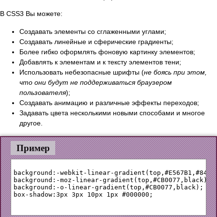
В CSS3 Вы можете:
Создавать элементы со сглаженными углами;
Создавать линейные и сферические градиенты;
Более гибко оформлять фоновую картинку элементов;
Добавлять к элементам и к тексту элементов тени;
Использовать небезопасные шрифты (
не боясь при этом,
что они будут не поддерживаться браузером
пользователя
);
Создавать анимацию и различные эффекты переходов;
Задавать цвета несколькими новыми способами и многое
другое.
Пример
background:-webkit-linear-gradient(top,#E567B1,#84004
background:-moz-linear-gradient(top,#CB0077,black);

background:-o-linear-gradient(top,#CB0077,black);

box-shadow:3px 3px 10px 1px #000000;
