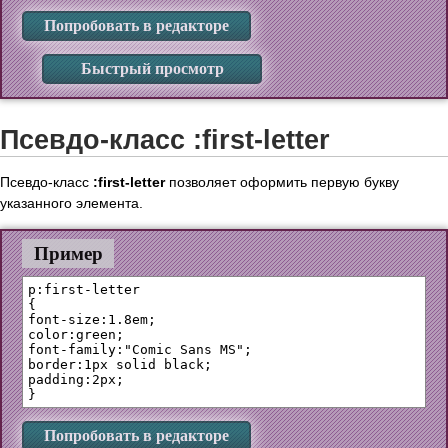
Попробовать в редакторе
Быстрый просмотр
Псевдо-класс :first-letter
Псевдо-класс
:first-letter
позволяет оформить первую букву
указанного элемента.
Пример
p:first-letter 

{

font-size:1.8em;

color:green;

font-family:"Comic Sans MS";

border:1px solid black;

padding:2px;

Попробовать в редакторе