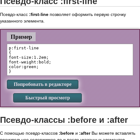
Псевдо-класс :first-line
Псевдо-класс
:first-line
позволяет оформить первую строчку
указанного элемента.
Пример
p:first-line 

{

font-size:1.2em;

font-weight:bold;

color:green;

Попробовать в редакторе
Быстрый просмотр
Псевдо-классы :before и :after
С помощью псевдо-классов
:before
и
:after
Вы можете вставлять
произвольное содержимое до и после указанных элементов.