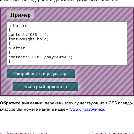
Пример
p:before

{

content:"CSS - ";

font-weight:bold;

} 

p:after

{

content:" HTML документы.";

Попробовать в редакторе
Быстрый просмотр
Обратите внимание:
перечень всех существующих в CSS псевдо-
классов Вы можете найти в нашем
CSS справочнике
.
« Предыдущая глава
Следующая глава »