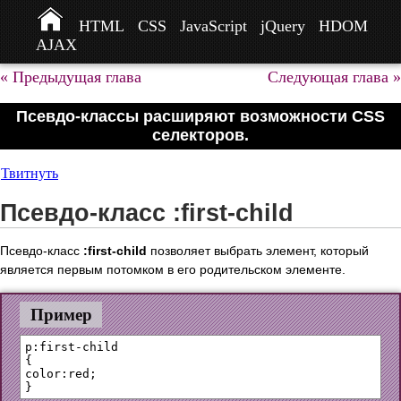
HTML
CSS
JavaScript
jQuery
HDOM
AJAX
« Предыдущая глава
Следующая глава »
Псевдо-классы расширяют возможности CSS
селекторов.
Твитнуть
Псевдо-класс :first-child
Псевдо-класс
:first-child
позволяет выбрать элемент, который
является первым потомком в его родительском элементе.
Пример
p:first-child 

{

color:red;
