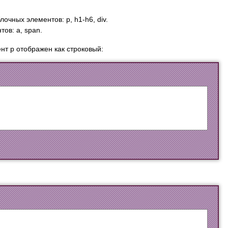
чных элементов: p, h1-h6, div.
ов: a, span.
т p отображен как строковый: