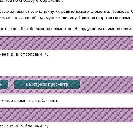
ментов по способу отображения:
тью занимают всю ширину их родительского элемента. Примеры бло
имают только необходимую им ширину. Примеры строковых элемент
ять способ отображения элементов. В следующем примере элемен
мент p в строковый */

е
Быстрый просмотр
оковые элементы как блочные:
лемент a в блочный */
