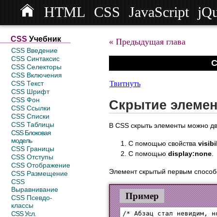
HTML
CSS
JavaScript
jQ
СSS
Учебник
« Предыдущая глава
CSS Введение
CSS Синтаксис
С
CSS Селекторы
CSS Включения
Твитнуть
CSS Текст
CSS Шрифт
CSS Фон
Скрытие элемен
CSS Ссылки
CSS Списки
CSS Таблицы
В CSS скрыть элементы можно д
CSS Блоковая
модель
С помощью свойства
visib
CSS Границы
С помощью
display:none
.
CSS Отступы
CSS Отображение
Элемент скрытый первым способо
CSS Размещение
CSS
Выравнивание
Пример
CSS Псевдо-
классы
/* Абзац стал невидим, н
CSS Усл.