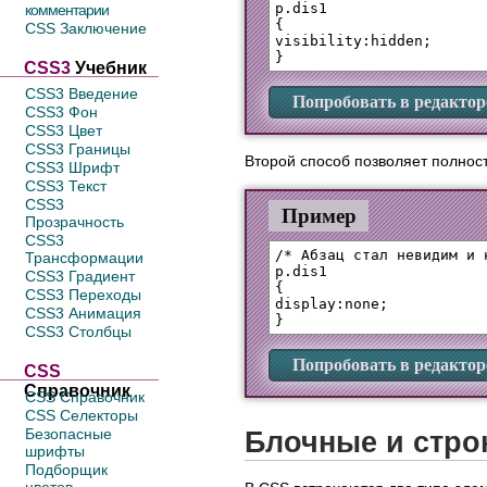
p.dis1 

комментарии
{

CSS Заключение
visibility:hidden;

СSS3
Учебник
CSS3 Введение
Попробовать в редактор
CSS3 Фон
CSS3 Цвет
CSS3 Границы
Второй способ позволяет полност
CSS3 Шрифт
CSS3 Текст
CSS3
Пример
Прозрачность
CSS3
/* Абзац стал невидим и 
Трансформации
p.dis1 

CSS3 Градиент
{

CSS3 Переходы
display:none;

CSS3 Анимация
CSS3 Столбцы
Попробовать в редактор
CSS
Справочник
CSS Справочник
CSS Селекторы
Блочные и стро
Безопасные
шрифты
Подборщик