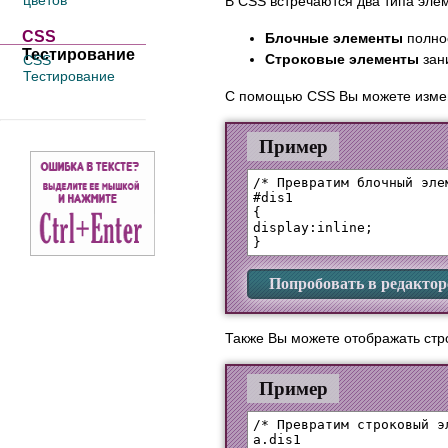
цветов
В CSS встречаются два типа эле
CSS
Блочные элементы
полнос
Тестирование
Строковые элементы
зан
CSS
Тестирование
С помощью CSS Вы можете измен
Пример
/* Превратим блочный эле
#dis1 

{

display:inline;

Попробовать в редактор
Также Вы можете отображать стр
Пример
/* Превратим строковый э
a.dis1
