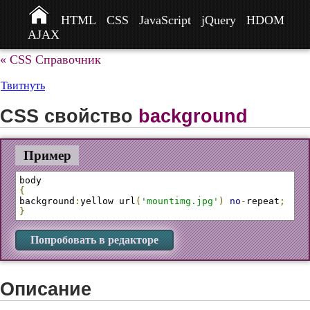
HTML
CSS
JavaScript
jQuery
HDOM
AJAX
« CSS Справочник
Твитнуть
CSS свойство
background
Пример
{
background
:
yellow url
(
'mountimg.jpg'
)
no
-
repeat
;
}
Попробовать в редакторе
Описание