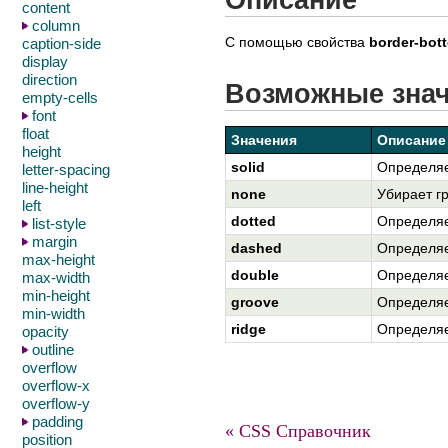
content
column
С помощью свойства
border-bot
caption-side
display
direction
Возможные зна
empty-cells
font
float
Значения
Описание
height
solid
Определяе
letter-spacing
line-height
none
Убирает г
left
dotted
Определяе
list-style
margin
dashed
Определяе
max-height
double
Определяе
max-width
min-height
groove
Определяе
min-width
ridge
Определяе
opacity
outline
overflow
overflow-x
overflow-y
padding
« CSS Справочник
position