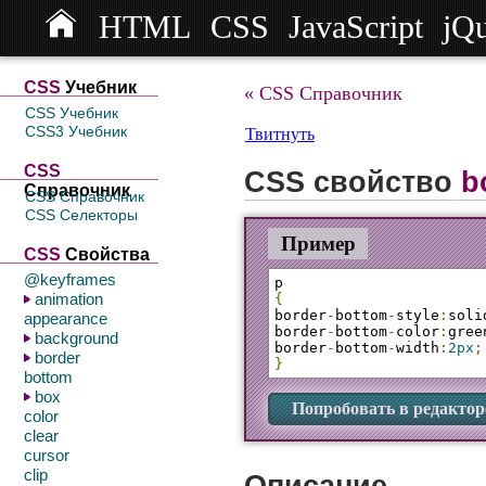
HTML
CSS
JavaScript
jQ
СSS
Учебник
« CSS Справочник
CSS Учебник
CSS3 Учебник
Твитнуть
CSS
CSS свойство
b
Справочник
CSS Справочник
CSS Селекторы
Пример
CSS
Свойства
@keyframes
animation
{
border
-
bottom
-
style
:
soli
appearance
border
-
bottom
-
color
:
gree
background
border
-
bottom
-
width
:
2px
;
border
}
bottom
box
Попробовать в редактор
color
clear
cursor
clip
Описание