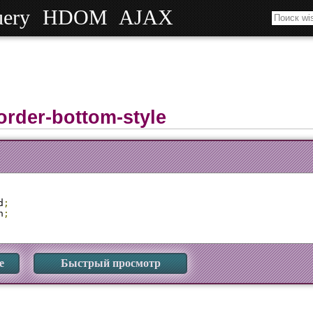
uery
HDOM
AJAX
order-bottom-style
d
;
n
;
е
Быстрый просмотр