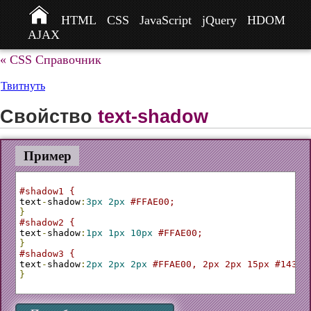
HTML
CSS
JavaScript
jQuery
HDOM
AJAX
« CSS Справочник
Твитнуть
Свойство
text-shadow
Пример
#shadow1 {
text
-
shadow
:
3px
2px
#FFAE00;
}
#shadow2 {
text
-
shadow
:
1px
1px
10px
#FFAE00;
}
#shadow3 {
text
-
shadow
:
2px
2px
2px
#FFAE00, 2px 2px 15px #1435A
}