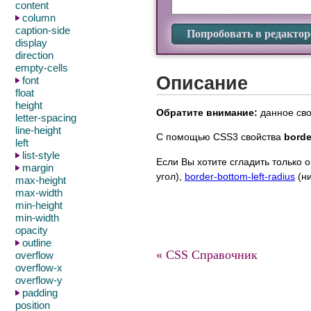
content
column
caption-side
Попробовать в редактор
display
direction
empty-cells
Описание
font
float
height
Обратите внимание:
данное свой
letter-spacing
line-height
С помощью CSS3 свойства
borde
left
list-style
Если Вы хотите сгладить только
margin
угол),
border-bottom-left-radius
(ни
max-height
max-width
min-height
min-width
opacity
outline
« CSS Справочник
overflow
overflow-x
overflow-y
padding
position