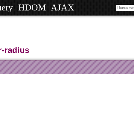
uery
HDOM
AJAX
r-radius