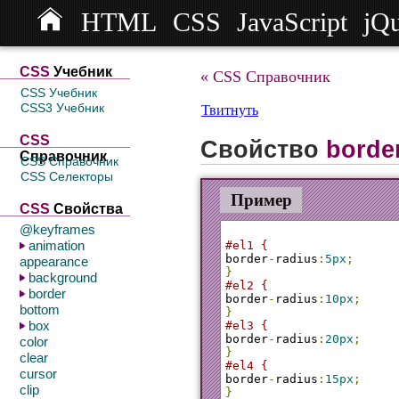
HTML
CSS
JavaScript
jQ
СSS
Учебник
« CSS Справочник
CSS Учебник
CSS3 Учебник
Твитнуть
CSS
Свойство
borde
Справочник
CSS Справочник
CSS Селекторы
Пример
CSS
Свойства
@keyframes
animation
#el1 {
border
-
radius
:
5px
;
appearance
}
background
#el2 {
border
border
-
radius
:
10px
;
bottom
}
box
#el3 {
border
-
radius
:
20px
;
color
}
clear
#el4 {
cursor
border
-
radius
:
15px
;
clip
}