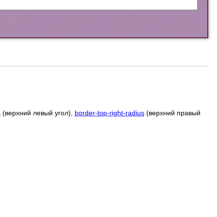
s
(верхний левый угол),
border-top-right-radius
(верхний правый