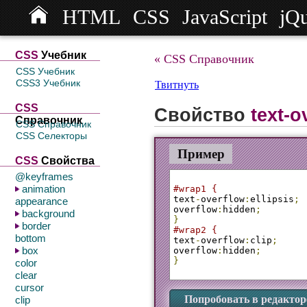
HTML
CSS
JavaScript
jQ
СSS
Учебник
« CSS Справочник
CSS Учебник
CSS3 Учебник
Твитнуть
CSS
Свойство
text-o
Справочник
CSS Справочник
CSS Селекторы
Пример
CSS
Свойства
@keyframes
animation
#wrap1 {
text
-
overflow
:
ellipsis
;
appearance
overflow
:
hidden
;
background
}
border
#wrap2 {
bottom
text
-
overflow
:
clip
;
box
overflow
:
hidden
;
}
color
clear
cursor
Попробовать в редактор
clip