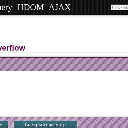
uery
HDOM
AJAX
verflow
е
Быстрый просмотр