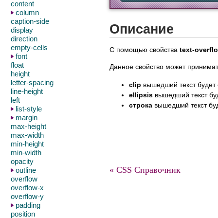
content
column
caption-side
Описание
display
direction
empty-cells
С помощью свойства
text-overfl
font
float
Данное свойство может принима
height
letter-spacing
clip
вышедший текст будет 
line-height
ellipsis
вышедший текст буде
left
строка
вышедший текст буде
list-style
margin
max-height
max-width
min-height
min-width
opacity
« CSS Справочник
outline
overflow
overflow-x
overflow-y
padding
position