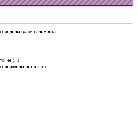
а пределы границ элемента.
чие (...);
 произвольного текста.