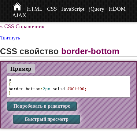
HTML
CSS
JavaScript
jQuery
HDOM
AJAX
« CSS Справочник
Твитнуть
CSS свойство
border-bottom
Пример
{
border
-
bottom
:
2px
 solid 
#00ff00;
}
Попробовать в редакторе
Быстрый просмотр