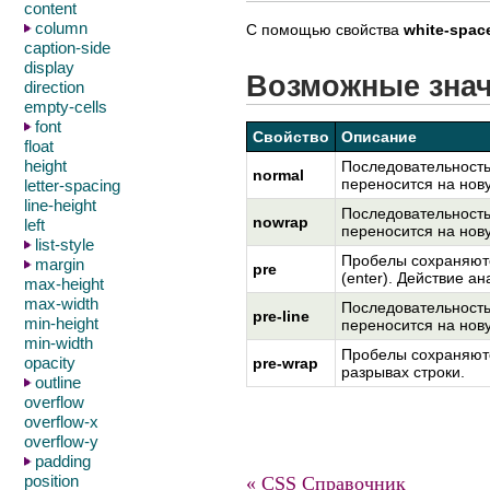
content
column
С помощью свойства
white-spac
caption-side
display
Возможные зна
direction
empty-cells
font
Свойство
Описание
float
height
Последовательность 
normal
переносится на нов
letter-spacing
line-height
Последовательность 
nowrap
left
переносится на новую
list-style
Пробелы сохраняютс
margin
pre
(enter). Действие а
max-height
max-width
Последовательность 
pre-line
min-height
переносится на нову
min-width
Пробелы сохраняются
opacity
pre-wrap
разрывах строки.
outline
overflow
overflow-x
overflow-y
padding
position
« CSS Справочник