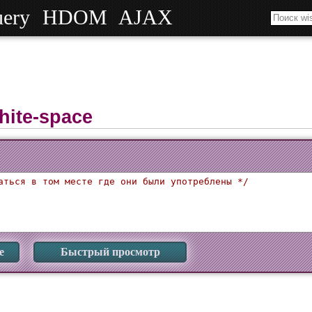
uery
HDOM
AJAX
hite-space
аться в том месте где они были употреблены */
е
Быстрый просмотр