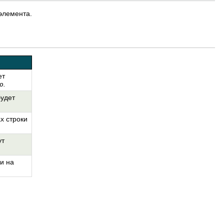
элемента.
ет
ю.
будет
х строки
ут
и на