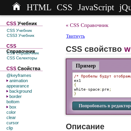
HTML
CSS
JavaScript
jQ
СSS
Учебник
« CSS Справочник
CSS Учебник
CSS3 Учебник
Твитнуть
CSS
CSS свойство
w
Справочник
CSS Справочник
CSS Селекторы
Пример
CSS
Свойства
@keyframes
/* Пробелы будут отображ
animation
{
appearance
white
-
space
:
pre
;
background
}
border
bottom
Попробовать в редактор
box
color
clear
cursor
Описание
clip