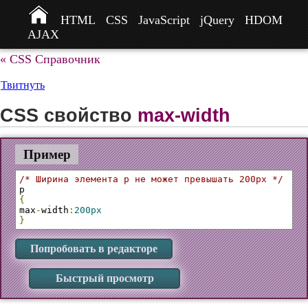
HTML
CSS
JavaScript
jQuery
HDOM
AJAX
« CSS Справочник
Твитнуть
CSS свойство
max-width
Пример
/* Ширина элемента p не может превышать 200px */
{
max
-
width
:
200px
}
Попробовать в редакторе
Быстрый просмотр