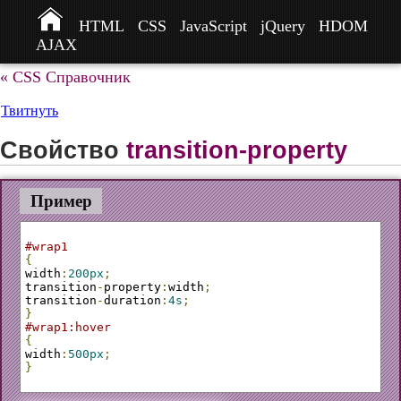
HTML
CSS
JavaScript
jQuery
HDOM
AJAX
« CSS Справочник
Твитнуть
Свойство
transition-property
Пример
#wrap1
{
width
:
200px
;
transition
-
property
:
width
;
transition
-
duration
:
4s
;
}
#wrap1:hover
{
width
:
500px
;
}