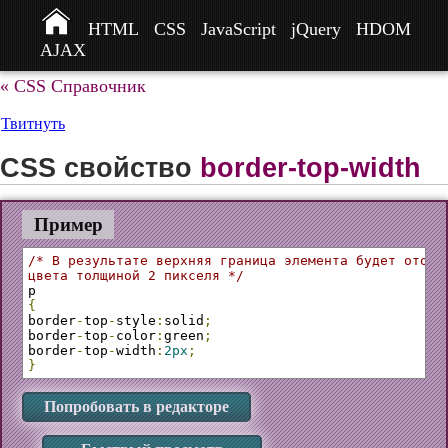
HTML
CSS
JavaScript
jQuery
HDOM
AJAX
« CSS Справочник
Твитнуть
CSS свойство
border-top-width
Пример
/* В результате верхняя граница элемента будет отобра
цвета толщиной 2 пикселя */
{
border
-
top
-
style
:
solid
;
border
-
top
-
color
:
green
;
border
-
top
-
width
:
2px
;
}
Попробовать в редакторе