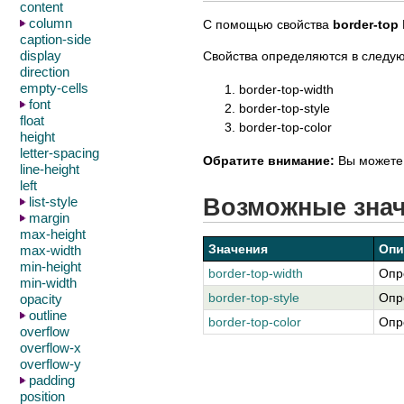
content
column
С помощью свойства
border-top
caption-side
display
Свойства определяются в следу
direction
empty-cells
border-top-width
font
border-top-style
float
border-top-color
height
letter-spacing
Обратите внимание:
Вы можете 
line-height
left
Возможные зна
list-style
margin
max-height
Значения
Опи
max-width
min-height
border-top-width
Опр
min-width
border-top-style
Опр
opacity
outline
border-top-color
Опр
overflow
overflow-x
overflow-y
padding
position