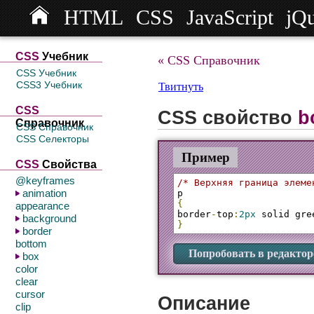
HTML
CSS
JavaScript
jQ
СSS
Учебник
« CSS Справочник
CSS Учебник
CSS3 Учебник
Твитнуть
CSS
CSS свойство
b
Справочник
CSS Справочник
CSS Селекторы
Пример
CSS
Свойства
@keyframes
/* Верхняя граница элеме
animation
{
appearance
border
-
top
:
2px
 solid gre
background
}
border
bottom
Попробовать в редактор
box
color
clear
cursor
Описание
clip