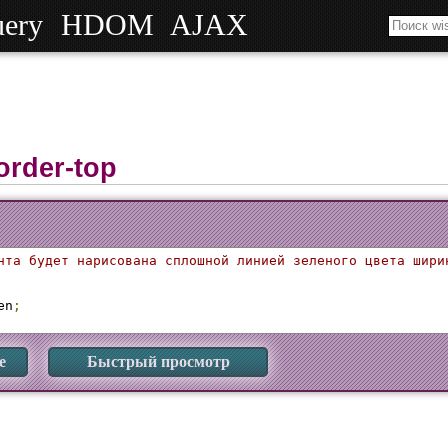
uery
HDOM
AJAX
order-top
нта будет нарисована сплошной линией зеленого цвета шири
en
;
е
Быстрый просмотр