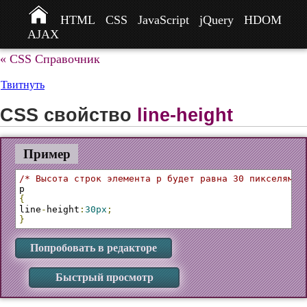
HTML
CSS
JavaScript
jQuery
HDOM
AJAX
« CSS Справочник
Твитнуть
CSS свойство
line-height
Пример
/* Высота строк элемента p будет равна 30 пикселям *
{
line
-
height
:
30px
;
}
Попробовать в редакторе
Быстрый просмотр