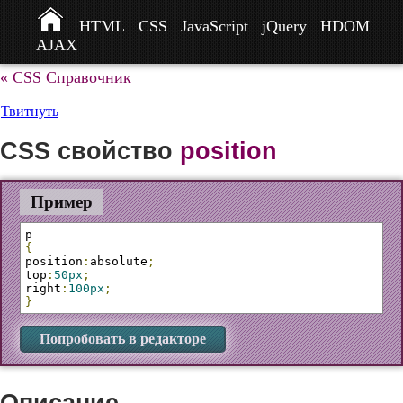
HTML
CSS
JavaScript
jQuery
HDOM
AJAX
« CSS Справочник
Твитнуть
CSS свойство
position
Пример
{
position
:
absolute
;
top
:
50px
;
right
:
100px
;
}
Попробовать в редакторе
Описание