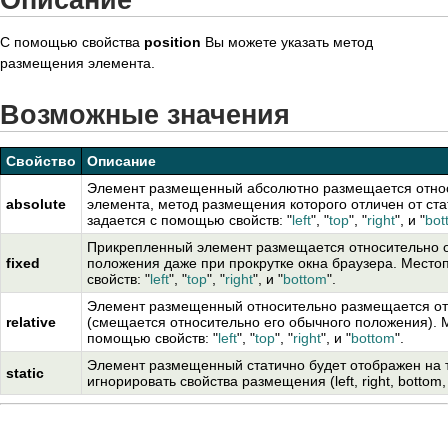
С помощью свойства
position
Вы можете указать метод
размещения элемента.
Возможные значения
Свойство
Описание
Элемент размещенный абсолютно размещается относ
absolute
элемента, метод размещения которого отличен от ст
задается с помощью свойств: "
left
", "
top
", "
right
", и "
bot
Прикрепленный элемент размещается относительно ок
fixed
положения даже при прокрутке окна браузера. Мест
свойств: "
left
", "
top
", "
right
", и "
bottom
".
Элемент размещенный относительно размещается от
relative
(смещается относительно его обычного положения). 
помощью свойств: "
left
", "
top
", "
right
", и "
bottom
".
Элемент размещенный статично будет отображен на т
static
игнорировать свойства размещения (left, right, bottom,