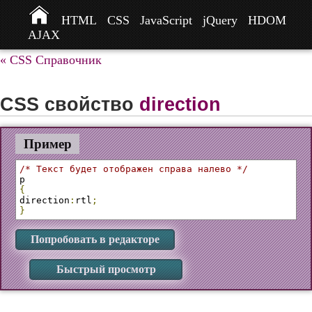
HTML
CSS
JavaScript
jQuery
HDOM
AJAX
« CSS Справочник
CSS свойство
direction
Пример
/* Текст будет отображен справа налево */
{
direction
:
rtl
;
}
Попробовать в редакторе
Быстрый просмотр