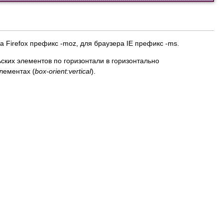
а Firefox префикс -moz, для браузера IE префикс -ms.
ких элементов по горизонтали в горизонтально
лементах (
box-orient:vertical
).
.