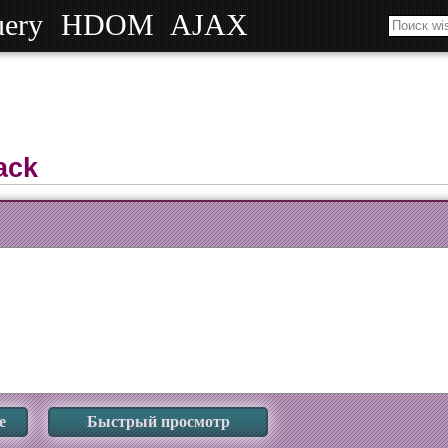
uery
HDOM
AJAX
ack
е
Быстрый просмотр