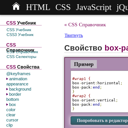
HTML
CSS
JavaScript
jQ
СSS
Учебник
« CSS Справочник
CSS Учебник
CSS3 Учебник
Твитнуть
CSS
Свойство
box-p
Справочник
CSS Справочник
CSS Селекторы
Пример
CSS
Свойства
@keyframes
animation
#wrap1 {
box
-
orient
:
horizontal
;
appearance
box
-
pack
:
end
;
background
}
border
#wrap2 {
bottom
box
-
orient
:
vertical
;
box
box
-
pack
:
end
;
}
color
clear
cursor
Попробовать в редактор
clip