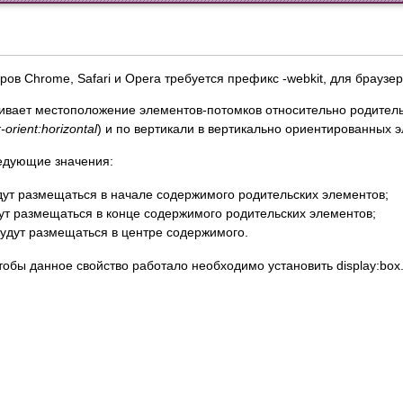
ов Chrome, Safari и Opera требуется префикс -webkit, для браузер
ивает местоположение элементов-потомков относительно родительс
-orient:horizontal
) и по вертикали в вертикально ориентированных э
едующие значения:
ут размещаться в начале содержимого родительских элементов;
т размещаться в конце содержимого родительских элементов;
удут размещаться в центре содержимого.
чтобы данное свойство работало необходимо установить display:box