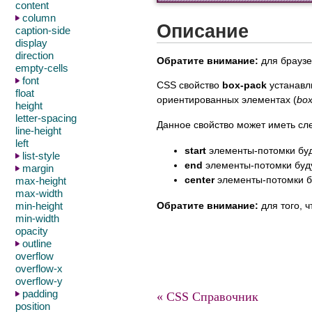
content
column
Описание
caption-side
display
direction
Обратите внимание:
для браузер
empty-cells
font
CSS свойство
box-pack
устанавл
float
ориентированных элементах (
box
height
letter-spacing
Данное свойство может иметь сл
line-height
left
start
элементы-потомки буд
list-style
end
элементы-потомки буду
margin
center
элементы-потомки б
max-height
max-width
Обратите внимание:
для того, 
min-height
min-width
opacity
outline
overflow
overflow-x
overflow-y
padding
« CSS Справочник
position