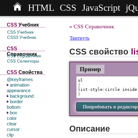
HTML
CSS
JavaScript
jQ
СSS
Учебник
« CSS Справочник
CSS Учебник
CSS3 Учебник
Твитнуть
CSS
CSS свойство
li
Справочник
CSS Справочник
CSS Селекторы
Пример
CSS
Свойства
@keyframes
animation
{
list
-
style
:
circle inside
appearance
}
background
border
Попробовать в редактор
bottom
box
color
clear
Описание
cursor
clip