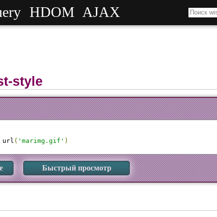
uery
HDOM
AJAX
st-style
 url
(
'marimg.gif'
)
е
Быстрый просмотр