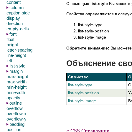
content
С помощью
list-style
Вы можете у
column
caption-side
Свойства определяются в следу
display
direction
list-style-type
empty-cells
list-style-position
font
list-style-image
float
height
Обратите внимание:
Вы можете
letter-spacing
line-height
left
Объяснение св
list-style
margin
max-height
Свойство
О
max-width
list-style-type
О
min-height
min-width
list-style-position
У
opacity
list-style-image
В
outline
overflow
overflow-x
overflow-y
padding
position
« CSS Справочник