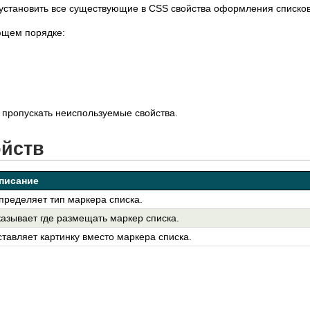
становить все существующие в CSS свойства оформления списков
ющем порядке:
 пропускать неиспользуемые свойства.
ойств
писание
пределяет тип маркера списка.
казывает где размещать маркер списка.
ставляет картинку вместо маркера списка.