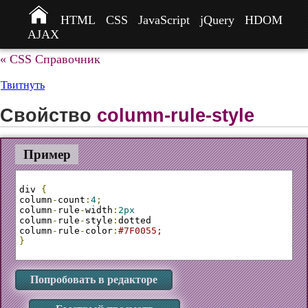
HTML
CSS
JavaScript
jQuery
HDOM
AJAX
« CSS Справочник
Твитнуть
Свойство
column-rule-style
Пример
div 
{
column
-
count
:
4
;
column
-
rule
-
width
:
2px
column
-
rule
-
style
:
dotted 

column
-
rule
-
color
:
#7F0055;
}
Попробовать в редакторе