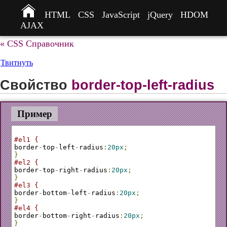
HTML
CSS
JavaScript
jQuery
HDOM
AJAX
« CSS Справочник
Твитнуть
Свойство
border-top-left-radius
Пример
#el1 {
border
-
top
-
left
-
radius
:
20px
;
}
#el2 {
border
-
top
-
right
-
radius
:
20px
;
}
#el3 {
border
-
bottom
-
left
-
radius
:
20px
;
}
#el4 {
border
-
bottom
-
right
-
radius
:
20px
;
}