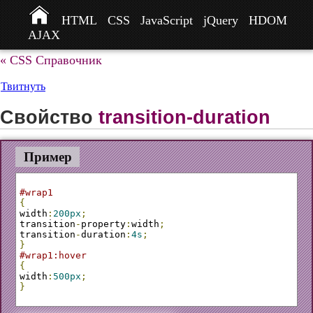
HTML
CSS
JavaScript
jQuery
HDOM
AJAX
« CSS Справочник
Твитнуть
Свойство
transition-duration
Пример
#wrap1
{
width
:
200px
;
transition
-
property
:
width
;
transition
-
duration
:
4s
;
}
#wrap1:hover
{
width
:
500px
;
}