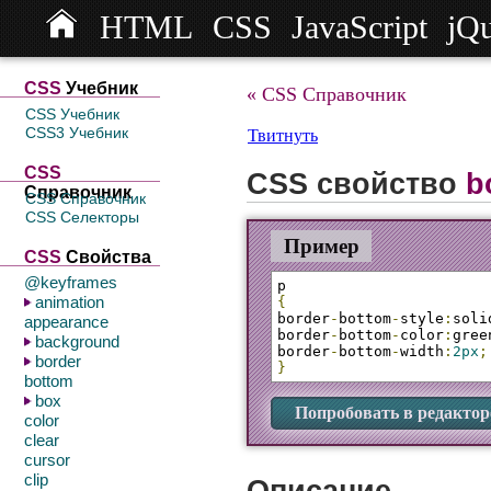
HTML
CSS
JavaScript
jQ
СSS
Учебник
« CSS Справочник
CSS Учебник
CSS3 Учебник
Твитнуть
CSS
CSS свойство
b
Справочник
CSS Справочник
CSS Селекторы
Пример
CSS
Свойства
@keyframes
animation
{
border
-
bottom
-
style
:
soli
appearance
border
-
bottom
-
color
:
gree
background
border
-
bottom
-
width
:
2px
;
border
}
bottom
box
Попробовать в редактор
color
clear
cursor
clip
Описание