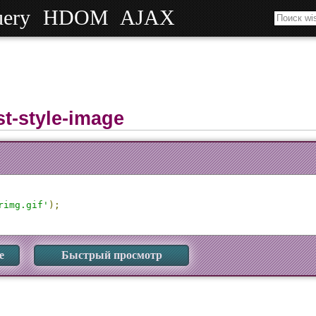
uery
HDOM
AJAX
ist-style-image
rimg.gif'
);
е
Быстрый просмотр