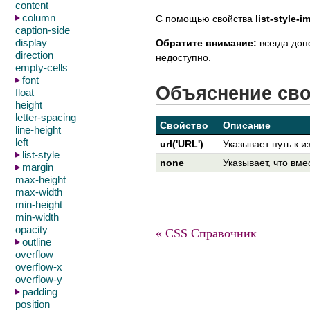
content
column
С помощью свойства
list-style-i
caption-side
display
Обратите внимание:
всегда доп
direction
недоступно.
empty-cells
font
Объяснение св
float
height
letter-spacing
Свойство
Описание
line-height
left
url('URL')
Указывает путь к 
list-style
none
Указывает, что вм
margin
max-height
max-width
min-height
min-width
opacity
« CSS Справочник
outline
overflow
overflow-x
overflow-y
padding
position