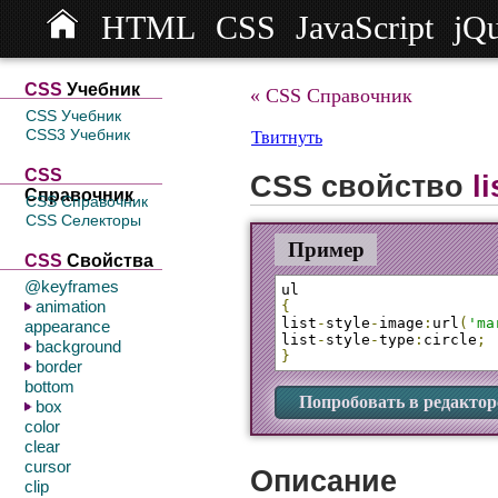
HTML
CSS
JavaScript
jQ
СSS
Учебник
« CSS Справочник
CSS Учебник
CSS3 Учебник
Твитнуть
CSS
CSS свойство
l
Справочник
CSS Справочник
CSS Селекторы
Пример
CSS
Свойства
@keyframes
animation
{
list
-
style
-
image
:
url
(
'ma
appearance
list
-
style
-
type
:
circle
;
background
}
border
bottom
Попробовать в редактор
box
color
clear
cursor
Описание
clip