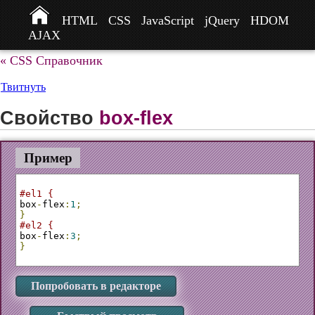
HTML
CSS
JavaScript
jQuery
HDOM
AJAX
« CSS Справочник
Твитнуть
Свойство
box-flex
Пример
#el1 {
box
-
flex
:
1
;
}
#el2 {
box
-
flex
:
3
;
}
Попробовать в редакторе